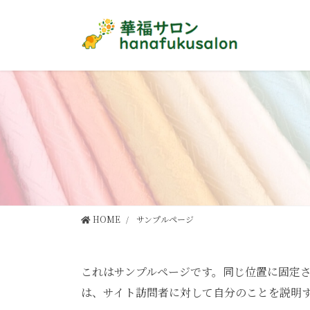
コ
ナ
ン
ビ
テ
ゲ
ン
ー
ツ
シ
に
ョ
移
ン
動
に
移
動
HOME
サンプルページ
これはサンプルページです。同じ位置に固定さ
は、サイト訪問者に対して自分のことを説明